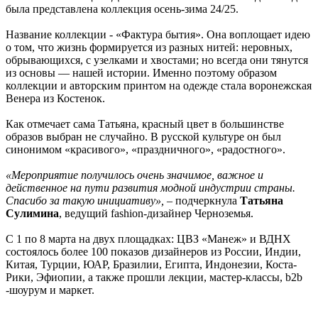
была представлена коллекция осень-зима 24/25.
Название коллекции - «Фактура бытия». Она воплощает идею
о том, что жизнь формируется из разных нитей: неровных,
обрывающихся, с узелками и хвостами; но всегда они тянутся
из основы — нашей истории. Именно поэтому образом
коллекции и авторским принтом на одежде стала воронежская
Венера из Костенок.
Как отмечает сама Татьяна, красный цвет в большинстве
образов выбран не случайно. В русской культуре он был
синонимом «красивого», «праздничного», «радостного».
«Мероприятие получилось очень значимое, важное и
действенное на пути развития модной индустрии страны.
Спасибо за такую инициативу»,
– подчеркнула
Татьяна
Сулимина
, ведущий fashion-дизайнер Черноземья.
С 1 по 8 марта на двух площадках: ЦВЗ «Манеж» и ВДНХ
состоялось более 100 показов дизайнеров из России, Индии,
Китая, Турции, ЮАР, Бразилии, Египта, Индонезии, Коста-
Рики, Эфиопии, а также прошли лекции, мастер-классы, b2b
-шоурум и маркет.