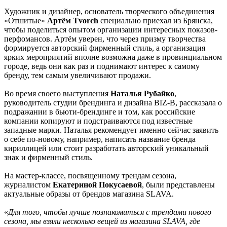
Художник и дизайнер, основатель творческого объединения
«Отшитые»
Артём Tvorch
специально приехал из Брянска,
чтобы поделиться опытом организации интересных показов-
перфомансов. Артём уверен, что через призму творчества
формируется авторский фирменный стиль, а организация
ярких мероприятий вполне возможна даже в провинциальном
городе, ведь они как раз и поднимают интерес к самому
бренду, тем самым увеличивают продажи.
Во время своего выступления
Наталья Рубайко
,
руководитель студии брендинга и дизайна BIZ-B, рассказала о
подражании в бьюти-брендинге и том, как российские
компании копируют и подстраиваются под известные
западные марки. Наталья рекомендует именно сейчас заявить
о себе по-новому, например, написать название бренда
кириллицей или стоит разработать авторский уникальный
знак и фирменный стиль.
На мастер-классе, посвященному трендам сезона,
журналистом
Екатериной Покусаевой
, были представлены
актуальные образы от брендов магазина SLAVA.
«
Для того, чтобы лучше познакомиться с трендами нового
сезона, мы взяли несколько вещей из магазина SLAVA, где