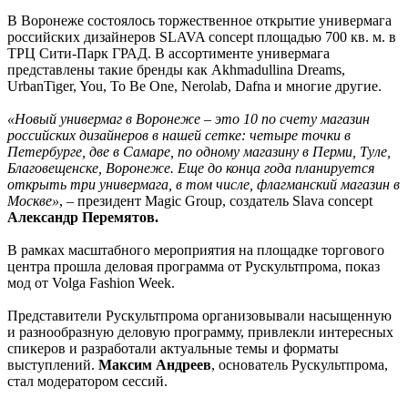
В Воронеже состоялось торжественное открытие универмага
российских дизайнеров SLAVA concept площадью 700 кв. м. в
ТРЦ Сити-Парк ГРАД. В ассортименте универмага
представлены такие бренды как Akhmadullina Dreams,
UrbanTiger, You, To Be One, Nerolab, Dafna и многие другие.
«Новый универмаг в Воронеже – это 10 по счету магазин
российских дизайнеров в нашей сетке: четыре точки в
Петербурге, две в Самаре, по одному магазину в Перми, Туле,
Благовещенске, Воронеже. Еще до конца года планируется
открыть три универмага, в том числе, флагманский магазин в
Москве»
, – президент Magic Group, создатель Slava concept
Александр Перемятов.
В рамках масштабного мероприятия на площадке торгового
центра прошла деловая программа от Рускультпрома, показ
мод от Volga Fashion Week.
Представители Рускультпрома организовывали насыщенную
и разнообразную деловую программу, привлекли интересных
спикеров и разработали актуальные темы и форматы
выступлений.
Максим Андреев
, основатель Рускультпрома,
стал модератором сессий.