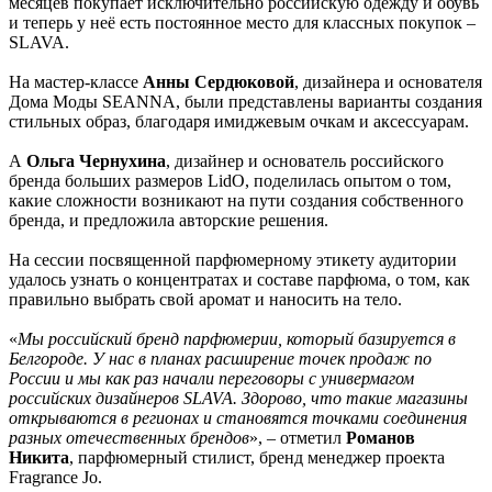
месяцев покупает исключительно российскую одежду и обувь
и теперь у неё есть постоянное место для классных покупок –
SLAVA.
На мастер-классе
Анны Сердюковой
, дизайнера и основателя
Дома Моды SEANNA, были представлены варианты создания
стильных образ, благодаря имиджевым очкам и аксессуарам.
А
Ольга Чернухина
, дизайнер и основатель российского
бренда больших размеров LidO, поделилась опытом о том,
какие сложности возникают на пути создания собственного
бренда, и предложила авторские решения.
На сессии посвященной парфюмерному этикету аудитории
удалось узнать о концентратах и составе парфюма, о том, как
правильно выбрать свой аромат и наносить на тело.
«
Мы российский бренд парфюмерии, который базируется в
Белгороде. У нас в планах расширение точек продаж по
России и мы как раз начали переговоры с универмагом
российских дизайнеров SLAVA. Здорово, что такие магазины
открываются в регионах и становятся точками соединения
разных отечественных брендов
», – отметил
Романов
Никита
, парфюмерный стилист, бренд менеджер проекта
Fragrance Jo.