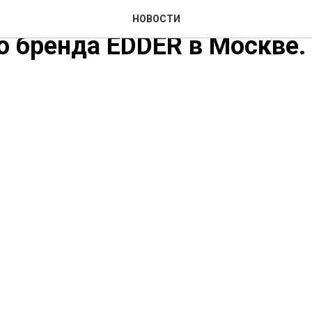
тпром» на открытии ново
НОВОСТИ
 бренда EDDER в Москве.