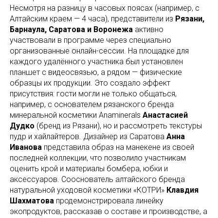
Несмотря на разницу в часовых поясах (например, с
Алтайским краем — 4 часа), представители из
Рязани,
Барнаула, Саратова и Воронежа
активно
участвовали в программе через специально
организованные онлайн-сессии. На площадке для
каждого удалённого участника был установлен
планшет с видеосвязью, а рядом — физические
образцы их продукции. Это создало эффект
присутствия: гости могли не только общаться,
например, с основателем рязанского бренда
минеральной косметики Anaminerals
Анастасией
Дудко
(бренд из Рязани), но и рассмотреть текстуры
пудр и хайлайтеров. Дизайнер из Саратова
Анна
Иванова
представила образ на манекене из своей
последней коллекции, что позволило участникам
оценить крой и материалы бомбера, юбки и
аксессуаров. Сооснователь алтайского бренда
натуральной уходовой косметики «КОТРИ»
Клавдия
Шахматова
продемонстрировала линейку
экопродуктов, рассказав о составе и производстве, а