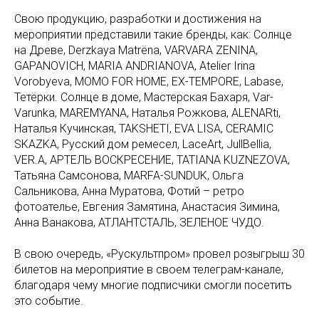
Свою продукцию, разработки и достижения на
мероприятии представили такие бренды, как: Солнце
на Древе, Derzkaya Matrëna, VARVARA ZENINA,
GAPANOVICH, MARIA ANDRIANOVA, Atelier Irina
Vorobyeva, MOMO FOR HOME, EX-TEMPORE, Labase,
Тетёрки. Солнце в доме, Мастерская Бахаря, Var-
Varunka, MAREMYANA, Наталья Рожкова, ALENARti,
Наталья Кучинская, TAKSHETI, EVA LISA, CERAMIC
SKAZKA, Русский дом ремесел, LaceArt, JullBellia,
VER.A, АРТЕЛЬ ВОСКРЕСЕНИЕ, TATIANA KUZNEZOVA,
Татьяна Самсонова, MARFA-SUNDUK, Ольга
Сальникова, Анна Муратова, Фотий – ретро
фотоателье, Евгения Замятина, Анастасия Зимина,
Анна Ванакова, АТЛАНТСТАЛЬ, ЗЕЛЕНОЕ ЧУДО.
В свою очередь, «Рускультпром» провел розыгрыш 30
билетов на мероприятие в своем телеграм-канале,
благодаря чему многие подписчики смогли посетить
это событие.