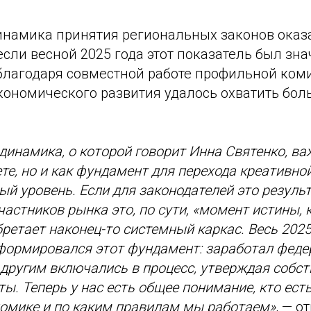
динамика принятия региональных законов оказ
сли весной 2025 года этот показатель был зна
 благодаря совместной работе профильной ком
кономического развития удалось охватить бо
инамика, о которой говорит Инна Святенко, ва
ете, но и как фундамент для перехода креативно
ый уровень. Если для законодателей это резуль
частников рынка это, по сути, «момент истины, 
бретает наконец-то системный каркас. Весь 202
формировался этот фундамент: заработал феде
 другим включались в процесс, утверждая собс
ы. Теперь у нас есть общее понимание, кто есть
номике и по каким правилам мы работаем»
, — 