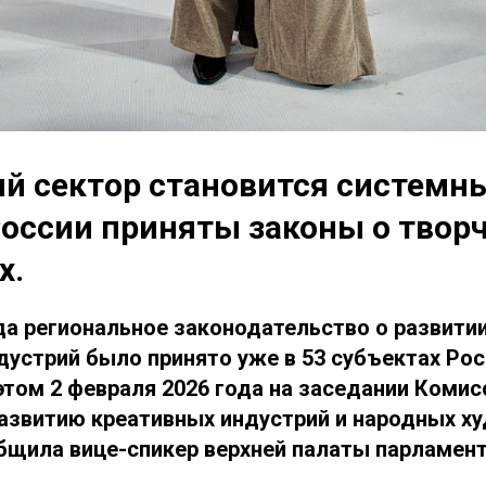
й сектор становится системны
России приняты законы о твор
х.
ода региональное законодательство о развити
ндустрий было принято уже в 53 субъектах Ро
этом 2 февраля 2026 года на заседании Комис
азвитию креативных индустрий и народных х
щила вице-спикер верхней палаты парламент