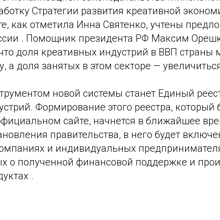
аботку Стратегии развития креативной эконом
те, как отметила Инна Святенко, учтены предл
ссии . Помощник президента РФ Максим Ореш
 что доля креативных индустрий в ВВП страны
у, а доля занятых в этом секторе — увеличиться
рументом новой системы станет Единый реест
устрий. Формирование этого реестра, который
официальном сайте, начнется в ближайшее вре
ановления правительства, в него будет включ
омпаниях и индивидуальных предпринимателях
х о полученной финансовой поддержке и про
уктах .