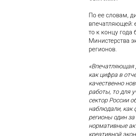
По ее словам, 
впечатляющей: е
то к концу года
Министерства э
регионов.
«Впечатляющая д
как цифра в отч
качественно нов
работы, то для у
сектор России о
наблюдали, как 
регионы один за
нормативные акт
креативной эко