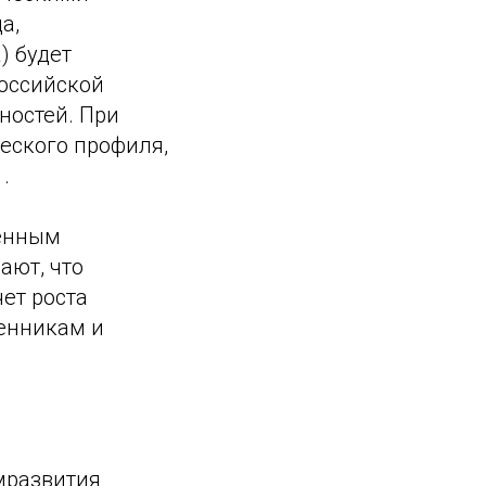
а,
) будет
оссийской
ностей. При
ческого профиля,
.
венным
ают, что
ет роста
енникам и
мразвития