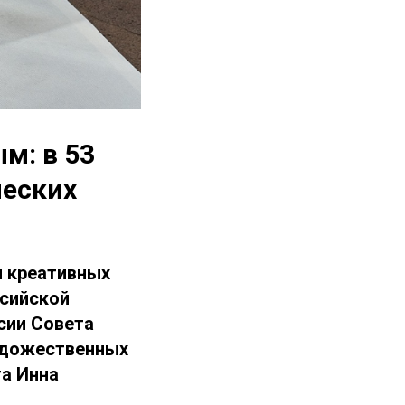
м: в 53
ческих
и креативных
ссийской
сии Совета
удожественных
а Инна