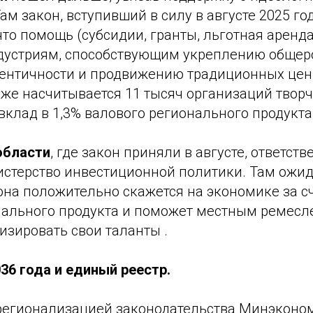
ам закон, вступивший в силу в августе 2025 год
что помощь (субсидии, гранты, льготная аренда
дустриям, способствующим укреплению общер
ентичности и продвижению традиционных цен
уже насчитывается 11 тысяч организаций твор
вклад в 1,3% валового регионального продукта 
области
, где закон приняли в августе, ответст
стерство инвестиционной политики. Там ожид
на положительно скажется на экономике за сч
нального продукта и поможет местным ремесл
изировать свои таланты .
36 года и единый реестр.
регионализацией законодательства Минэконо