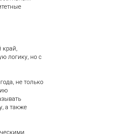
итетные
 край,
ю логику, но с
года, не только
нию
азывать
, а также
ическими