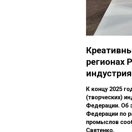
Креативны
регионах 
индустрия
К концу 2025 г
(творческих) и
Федерации. Об 
Федерации по р
промыслов сооб
Святенко.