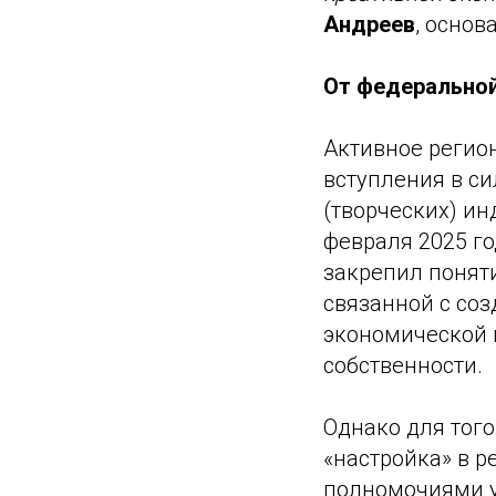
Андреев
, основ
От федеральной
Активное регио
вступления в с
(творческих) ин
февраля 2025 г
закрепил понят
связанной с со
экономической 
собственности.
Однако для того
«настройка» в 
полномочиями у