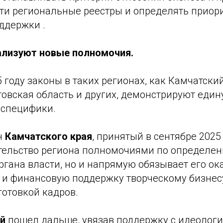
сти региональные реестры и определять приор
ддержки .
ализуют новые полномочия.
 году законы в таких регионах, как Камчатский
овская область и других, демонстрируют едину
 специфики.
н
Камчатского края
, принятый в сентябре 2025 
тельство региона полномочиями по определе
ргана власти, но и напрямую обязывает его ок
и финансовую поддержку творческому бизнесу
готовкой кадров.
й
пошел дальше, увязав поддержку с идеолог