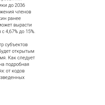
ики до 2036
ожения членов
кин ранее
 может вырасти
 с 4,67% до 15%.
р субъектов
 будет открытым
мя. Как следует
ена подробная
: от кодов
изведенных