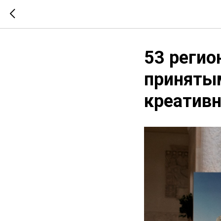
53 регио
принятым
креативн