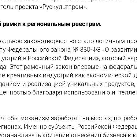
атель проекта «Рускультпром».
 рамки к региональным реестрам.
нальное законотворчество стало логичным п
илу Федерального закона № 330-ФЗ «О развити
дустрий в Российской Федерации», который зар
ода. Этот рамочный закон впервые на федерал
ие креативных индустрий как экономической д
зданием и реализацией уникальных продуктов
ценностью благодаря использованию интелле
 чтобы механизм заработал на местах, потреб
регионах. Именно субъекты Российской Федер
станавливать критерии отнесения бизнеса к 