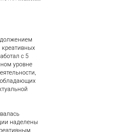
родолжением
и креативных
аботал с 5
ьном уровне
еятельности,
, обладающих
ктуальной
овалась
ации наделены
креативным