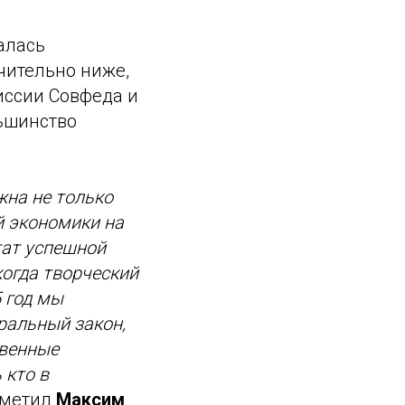
алась
чительно ниже,
иссии Совфеда и
льшинство
жна не только
й экономики на
тат успешной
когда творческий
5 год мы
ральный закон,
твенные
 кто в
отметил
Максим