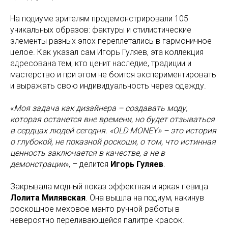
На подиуме зрителям продемонстрировали 105
уникальных образов: фактуры и стилистические
элементы разных эпох переплетались в гармоничное
целое. Как указал сам Игорь Гуляев, эта коллекция
адресована тем, кто ценит наследие, традиции и
мастерство и при этом не боится экспериментировать
и выражать свою индивидуальность через одежду.
«
Моя задача как дизайнера – создавать моду,
которая останется вне времени, но будет отзываться
в сердцах людей сегодня. «OLD MONEY» – это история
о глубокой, не показной роскоши, о том, что истинная
ценность заключается в качестве, а не в
демонстрации
», – делится
Игорь Гуляев
.
Закрывала модный показ эффектная и яркая певица
Лолита Милявская
. Она вышла на подиум, накинув
роскошное меховое манто ручной работы в
невероятно переливающейся палитре красок.