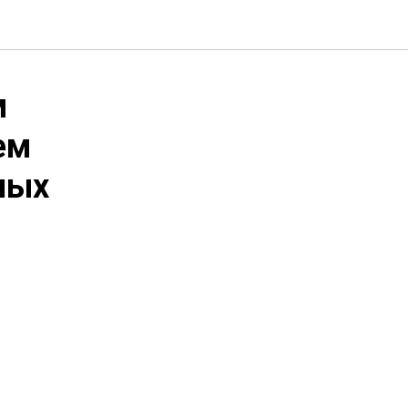
м
ем
ных