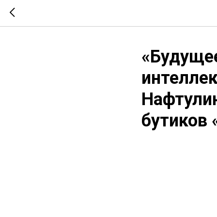
«Будущее
интеллек
Нафтулин
бутиков 