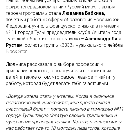
Вышел новый выпуск программы «Люди эпохи» в
эфире телерадиокомпании «Русский мир». Главным
героем программы стала
Людмила Бабкина,
почётный работник сферы образования Российской
Федерации, учитель французского языка в гимназии
№ 11 города Тулы, председатель клуба «Учитель года
Тульской области». Гости выпуска –
Александр Ли
и
Рустам
, солисты группы «3333» музыкального лейбла
Black Star.
Людмила рассказала о выборе профессии и
призвании педагога, о роли учителя в воспитании
детей, а также о том, что самое главное – найти ту
работу, которая будет делать тебя счастливым.
«
Всегда хотела стать учителем. Когда я окончила
педагогический университет, мне просто выпал
счастливый билет – попасть именно в гимназию №11
города Тулы, такую богатую своими традициями и
чудесными преподавателями. Кстати, в коллективе у
нас работает где-то 18 молодых педагогов, которые